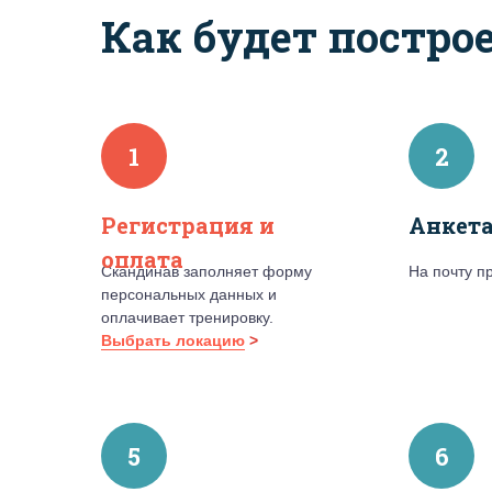
Как будет постро
1
2
Регистрация и
Анкета
оплата
Скандинав заполняет форму
На почту п
персональных данных и
оплачивает тренировку.
Выбрать локацию
>
5
6