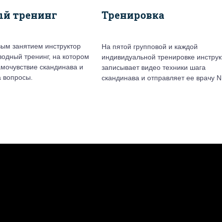
ый тренинг
Тренировка
ым занятием инструктор
На пятой групповой и каждой
водный тренинг, на котором
индивидуальной тренировке инструк
амочувствие скандинава и
записывает видео техники шага
а вопросы.
скандинава и отправляет ее врачу N