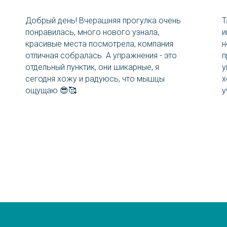
Добрый день! Вчерашняя прогулка очень
Т
понравилась, много нового узнала,
и
красивые места посмотрела, компания
н
отличная собралась. А упражнения - это
п
отдельный пунктик, они шикарные, я
у
сегодня хожу и радуюсь, что мышцы
х
ощущаю 😎🥰
у