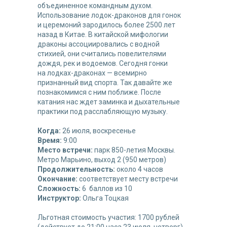
объединенное командным духом.
Использование лодок-драконов для гонок
и церемоний зародилось более 2500 лет
назад в Китае. В китайской мифологии
драконы ассоциировались с водной
стихией, они считались повелителями
дождя, рек и водоемов. Сегодня гонки
на лодках-драконах — всемирно
признанный вид спорта. Так давайте же
познакомимся с ним поближе. После
катания нас ждет заминка и дыхательные
практики под расслабляющую музыку.
Когда:
26 июля, воскресенье
Время:
9:00
Место встречи:
парк 850-летия Москвы.
Метро Марьино, выход 2 (950 метров)
Продолжительность:
около 4 часов
Окончание:
соответствует месту встречи
Сложность:
6 баллов из 10
Инструктор:
Ольга Тоцкая
Льготная стоимость участия: 1700 рублей
(действует до 21:00 часа 23 июля, четверг).